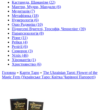
Кастанеда, Шаманізм (22)
Мантри, Мудри, Мандали (6)
Медитація (7)
Метафізика (18)
Нумерологія (6)
Ошо Раджніш (10)
Піднесені Вчителі, Теософія, Ченнелінг (39)
Парапсихологія (8)
Різне (11)
Рейки (4)
Релігії (6)
Симорон (3)
Успіх (46)
Хіромантія (1)
Християнство (6)
Головна
»
Карти Таро
»
The Ukrainian Tarot: Flower of the
Magic Fern (Українське Таро: Квітка Чарівної Папороті)