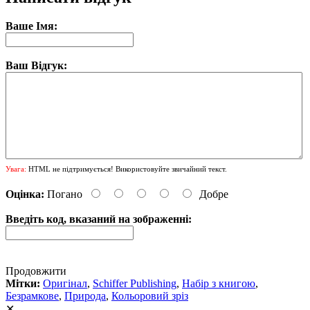
Ваше Імя:
Ваш Відгук:
Увага:
HTML не підтримується! Використовуйте звичайний текст.
Оцінка:
Погано
Добре
Введіть код, вказаний на зображенні:
Продовжити
Мітки:
Оригінал
,
Schiffer Publishing
,
Набір з книгою
,
Безрамкове
,
Природа
,
Кольоровий зріз
✕