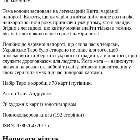
зображенням.
Тема колоди заснована на легендарній Квітці чарівної
папороті. Кажуть, що ця чарівна квітка цвіте лише раз на рік,
найкоротшої ночі року, приносячи удачу тому, хто її знайде.
Згідно з легендою, цю квітку можна знайти тільки в темних
лісах, і тільки якщо ваше серце і наміри чисті.
Подібно до чарівної папороті, що сяє за часів темряви,
Українське Таро було створено не лише для того, щоб
прославляти та зберігати українські традиції, а й для того, щоб
служити дороговказом для людства. Його мета — надихнути
читачів на розвиток любові та світу, вітаючи просвітлення у
своїх серцях та умах під час подорожі картами.
Набір Таро в коробці з 78 карт і путівник.
Автор Таня Андрушко
78 художніх карт із золотим зрізом
Повнокольорова книга (192 сторінки)
ISBN: 9780764370175
Написати відгук