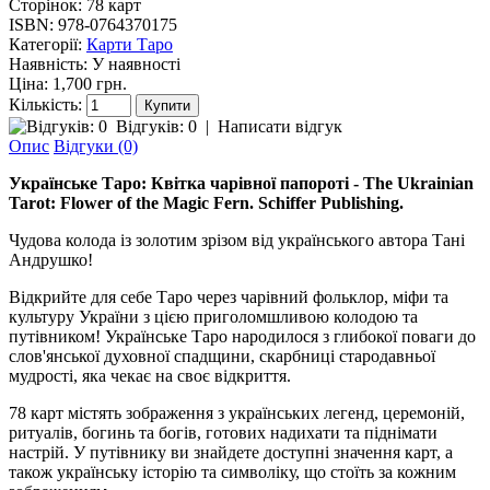
Сторінок:
78 карт
ISBN:
978-0764370175
Категорії:
Карти Таро
Наявність:
У наявності
Ціна: 1,700 грн.
Кількість:
Відгуків: 0
|
Написати відгук
Опис
Відгуки (0)
Українське Таро: Квітка чарівної папороті - The Ukrainian
Tarot: Flower of the Magic Fern. Schiffer Publishing.
Чудова колода із золотим зрізом від українського автора Тані
Андрушко!
Відкрийте для себе Таро через чарівний фольклор, міфи та
культуру України з цією приголомшливою колодою та
путівником! Українське Таро народилося з глибокої поваги до
слов'янської духовної спадщини, скарбниці стародавньої
мудрості, яка чекає на своє відкриття.
78 карт містять зображення з українських легенд, церемоній,
ритуалів, богинь та богів, готових надихати та піднімати
настрій. У путівнику ви знайдете доступні значення карт, а
також українську історію та символіку, що стоїть за кожним