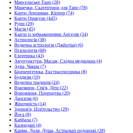
Марсельське Таро (28)
Мішечки, Скатертини для Таро (78)
Карти Ленорман, Кіппер (74)
Карти Оракули (445)
Руни (29)
Магія (45)
Карти із зображеннями Ангелів (34)
Астрологія (38)
Ведична астрологія (Джйотіш) (6)
Психологія (68)
Езотерика (43)
Акупунктура, Масаж, Східна медицина (4)
Аура, Чакри (7)
Біоенергетика, Екстрасенсорика (8)
Буддизм (19)
Ведична традиція (24)
Взаємини, Сім'я, Діти (22)
Ворожіння, Пророцтва (20)
Даосизм (6)
Жіночність (14)
Здоров'я, Цілітельство (29)
Йога (8)
Каббала (7)
Календарі (4)
Карма, Доля, Душа, Астральні подорожі (28)