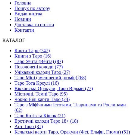
Головна
Пошук по автору
Видавництва
Новини
Доставка та оплата
Контакти
КАТАЛОГ
Карти Таро (747)
Книги з Таро (16)
Таро Уейта (Вейта) (87)
Позолочені колоди (77)
Унікальні колоди Таро (27)
Таро Міні (зменшений розмір) (68)
Таро Тота Кроулі (16)
Вікканські Оракули, Таро Відьми (77)
Містичні, Темні Таро (95)
Чорно-Білі карти Таро (24)
Таро з Міфічними Істотами, Тваринами та Рослинами
(62)
Таро Котів та Кішок (21)
Еротичні колоди Таро 18+ (18)
Арт Таро (81)
Кельтські карти Таро, Оракули (Феї, Ельфи, Гноми) (51)