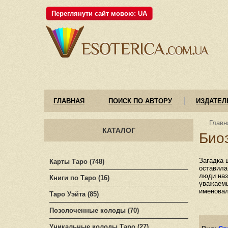
Переглянути сайт мовою: UA
ГЛАВНАЯ
ПОИСК ПО АВТОРУ
ИЗДАТЕЛ
Главн
КАТАЛОГ
Био
Загадка 
Карты Таро (748)
оставила
люди наз
Книги по Таро (16)
уважаемы
именовал
Таро Уэйта (85)
Позолоченные колоды (70)
Уникальные колоды Таро (27)