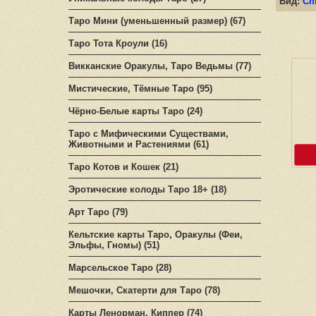
Вид:
Сп
Таро Мини (уменьшенный размер) (67)
Таро Тота Кроули (16)
Викканские Оракулы, Таро Ведьмы (77)
Мистические, Тёмные Таро (95)
Чёрно-Белые карты Таро (24)
Таро с Мифическими Существами,
Животными и Растениями (61)
Таро Котов и Кошек (21)
Эротические колоды Таро 18+ (18)
Арт Таро (79)
Кельтские карты Таро, Оракулы (Феи,
Эльфы, Гномы) (51)
Марсельское Таро (28)
Мешочки, Скатерти для Таро (78)
Карты Ленорман, Киппер (74)