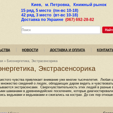
Киев, м. Петровка, Книжный рынок
15 ряд, 5 место (пн-вс 10-18)
42 ряд, 3 место (вт-вс 10-18)
Доставка по Украине
(067) 692-28-82
Найт
ЬСТВА
НОВОСТИ
ДОСТАВКА И ОПЛАТА
КОНТАКТ
ая
»
Биоэнергетика, Экстрасенсорика
энергетика, Экстрасенсорика
шестого чувства привлекает внимание уже многие тысячелетия. Любая ци
 множество сведений о людях, обладающих даром видеть и чувствовать то
ываются экстрасенсами. Сверхчувствительность этих людей в разные 
ми шаманами в древнеиндейских поселениях, которые диагностировали 
ись ведьмами и ведьмаками и сжигались на кострах. До сих пор отноше