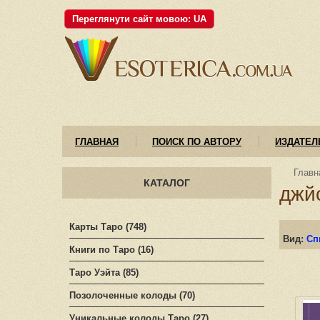
Переглянути сайт мовою: UA
ГЛАВНАЯ
ПОИСК ПО АВТОРУ
ИЗДАТЕЛ
Главн
КАТАЛОГ
джй
Карты Таро (748)
Вид:
Сп
Книги по Таро (16)
Таро Уэйта (85)
Позолоченные колоды (70)
Уникальные колоды Таро (27)