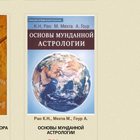
Рао К.Н., Мехта М., Гоур А.
ОРА
ОСНОВЫ МУНДАННОЙ
АСТРОЛОГИИ