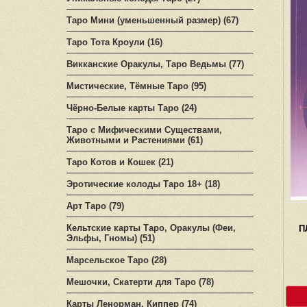
Таро Мини (уменьшенный размер) (67)
Таро Тота Кроули (16)
Викканские Оракулы, Таро Ведьмы (77)
Мистические, Тёмные Таро (95)
Чёрно-Белые карты Таро (24)
Таро с Мифическими Существами,
Животными и Растениями (61)
Таро Котов и Кошек (21)
Эротические колоды Таро 18+ (18)
Арт Таро (79)
Кельтские карты Таро, Оракулы (Феи,
П
Эльфы, Гномы) (51)
Марсельское Таро (28)
Мешочки, Скатерти для Таро (78)
Карты Ленорман, Киппер (74)