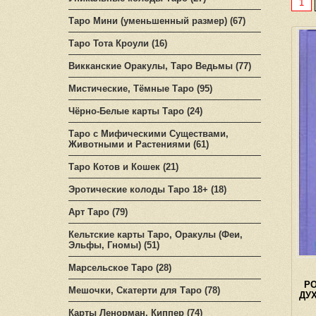
1
Таро Мини (уменьшенный размер) (67)
Таро Тота Кроули (16)
Викканские Оракулы, Таро Ведьмы (77)
Мистические, Тёмные Таро (95)
Чёрно-Белые карты Таро (24)
Таро с Мифическими Существами,
Животными и Растениями (61)
Таро Котов и Кошек (21)
Эротические колоды Таро 18+ (18)
Арт Таро (79)
Кельтские карты Таро, Оракулы (Феи,
Эльфы, Гномы) (51)
Марсельское Таро (28)
Р
Мешочки, Скатерти для Таро (78)
ДУ
Карты Ленорман, Киппер (74)