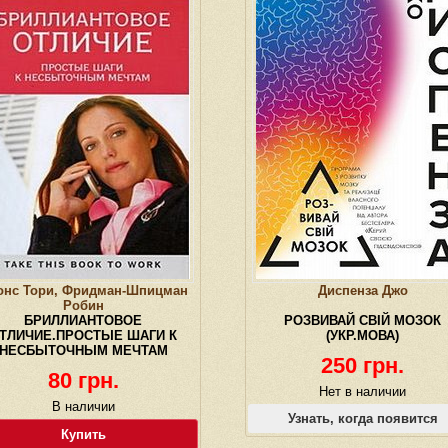
онс Тори, Фридман-Шпицман
Диспенза Джо
Робин
БРИЛЛИАНТОВОЕ
РОЗВИВАЙ СВІЙ МОЗОК
ТЛИЧИЕ.ПРОСТЫЕ ШАГИ К
(УКР.МОВА)
НЕСБЫТОЧНЫМ МЕЧТАМ
250 грн.
80 грн.
Нет в наличии
В наличии
Узнать, когда появится
Купить