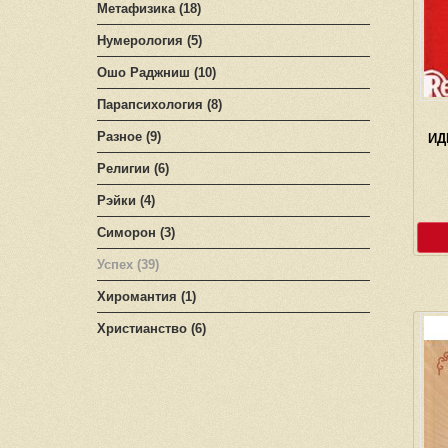
Метафизика (18)
Нумерология (5)
Ошо Раджниш (10)
Парапсихология (8)
Разное (9)
ИД
Религии (6)
Рэйки (4)
Симорон (3)
Успех (39)
Хиромантия (1)
Христианство (6)