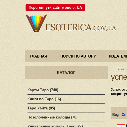
Переглянути сайт мовою: UA
ГЛАВНАЯ
ПОИСК ПО АВТОРУ
ИЗДАТЕЛ
Главн
КАТАЛОГ
успе
Успех эт
Карты Таро (748)
секрет у
Книги по Таро (16)
Таро Уэйта (85)
Вид:
Сп
Позолоченные колоды (70)
Уникальные колоды Таро (27)