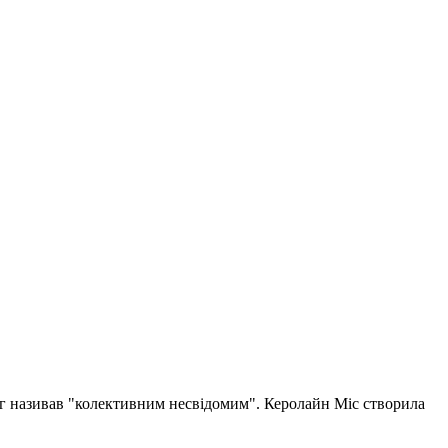
Юнг називав "колективним несвідомим". Керолайн Міс створила