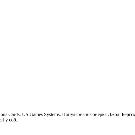
ations Cards. US Games Systems. Популярна візіонерка Джоді Берг
і у соб..