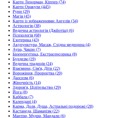
Карти Ленорман, Кіппер (74)
Карти Оракули (445)
Руни (29)
Магія (45)
Карти із зображеннями Ангелів (34)
Астрологія (38)
Ведична астрологія (Джйотіш) (6)
Психологія (68)
Езотерика (43)
Акупунктура, Масаж, Східна медицина (4)
Аура, Чакри (7)
Біоенергетика, Екстрасенсорика (8)
Буддизм (19)
Ведична традиція (24)
Взаємини, Сім'я, Діти (22)
Ворожіння, Пророцтва (20)
Даосизм (6)
Жіночність (14)
Здоров'я, Цілітельство (29)
Йога (8)
Каббала (7)
Календарі (4)
Карма, Доля, Душа, Астральні подорожі (28)
Кастанеда, Шаманізм (22)
Мантри, Мудри, Мандали (6)