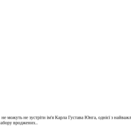
ї, не можуть не зустріти ім'я Карла Густава Юнга, однієї з найва
набору вроджених..