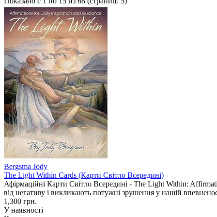
Показано с 1 по 15 из 68 (страниц: 5)
Bergsma Jody
The Light Within Cards (Карти Світло Всередині)
Афірмаційні Карти Світло Всередині - The Light Within: Affirm
від негативу і викликають потужні зрушення у нашій впевненост
1,300 грн.
У наявності