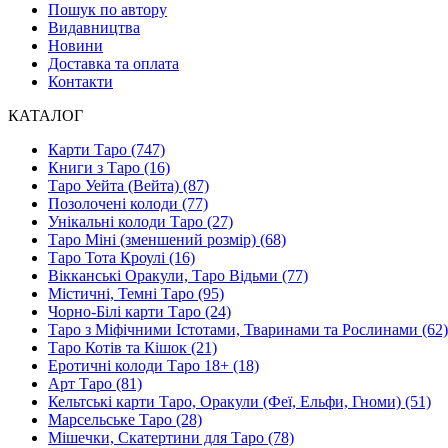
Пошук по автору
Видавництва
Новини
Доставка та оплата
Контакти
КАТАЛОГ
Карти Таро (747)
Книги з Таро (16)
Таро Уейта (Вейта) (87)
Позолочені колоди (77)
Унікальні колоди Таро (27)
Таро Міні (зменшений розмір) (68)
Таро Тота Кроулі (16)
Вікканські Оракули, Таро Відьми (77)
Містичні, Темні Таро (95)
Чорно-Білі карти Таро (24)
Таро з Міфічними Істотами, Тваринами та Рослинами (62)
Таро Котів та Кішок (21)
Еротичні колоди Таро 18+ (18)
Арт Таро (81)
Кельтські карти Таро, Оракули (Феї, Ельфи, Гноми) (51)
Марсельське Таро (28)
Мішечки, Скатертини для Таро (78)