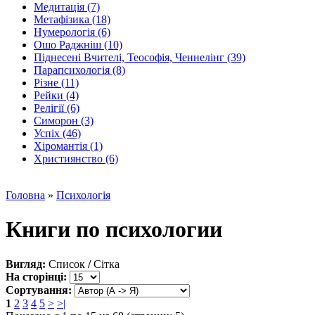
Медитація (7)
Метафізика (18)
Нумерологія (6)
Ошо Раджніш (10)
Піднесені Вчителі, Теософія, Ченнелінг (39)
Парапсихологія (8)
Різне (11)
Рейки (4)
Релігії (6)
Симорон (3)
Успіх (46)
Хіромантія (1)
Християнство (6)
Головна
»
Психологія
Книги по психологии
Вигляд:
Список
/
Сітка
На сторінці:
Сортування:
1
2
3
4
5
>
>|