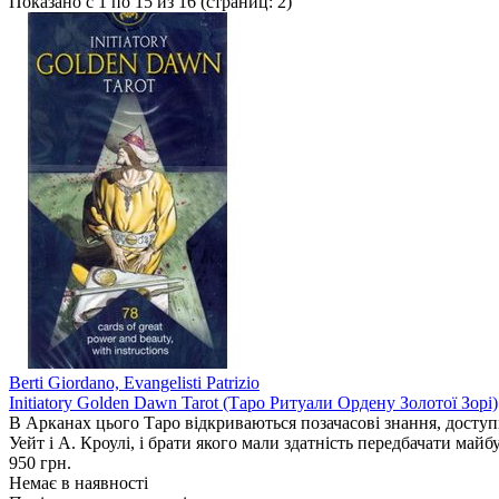
Показано с 1 по 15 из 16 (страниц: 2)
Berti Giordano, Evangelisti Patrizio
Initiatory Golden Dawn Tarot (Таро Ритуали Ордену Золотої Зорі)
В Арканах цього Таро відкриваються позачасові знання, доступ
Уейт і А. Кроулі, і брати якого мали здатність передбачати майбу
950 грн.
Немає в наявності