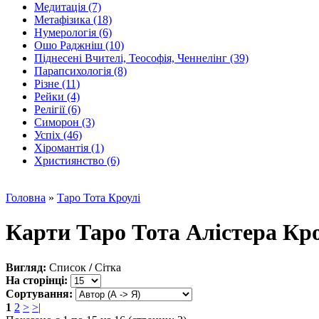
Медитація (7)
Метафізика (18)
Нумерологія (6)
Ошо Раджніш (10)
Піднесені Вчителі, Теософія, Ченнелінг (39)
Парапсихологія (8)
Різне (11)
Рейки (4)
Релігії (6)
Симорон (3)
Успіх (46)
Хіромантія (1)
Християнство (6)
Головна
»
Таро Тота Кроулі
Карти Таро Тота Алістера Кро
Вигляд:
Список
/
Сітка
На сторінці:
Сортування:
1
2
>
>|