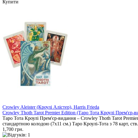
Купити
Crowley Aleister (Кроулі Алістер), Harris Frieda
Crowley Thoth Tarot Premier Edition (Таро Тота Кроулі Прем'єр-
Таро Тота Кроулі Прем'єр-видання – Crowley Thoth Tarot Prem
стандартною колодою (7х11 см.) Таро Кроулі-Тота з 78 карт, ств.
1,700 грн.