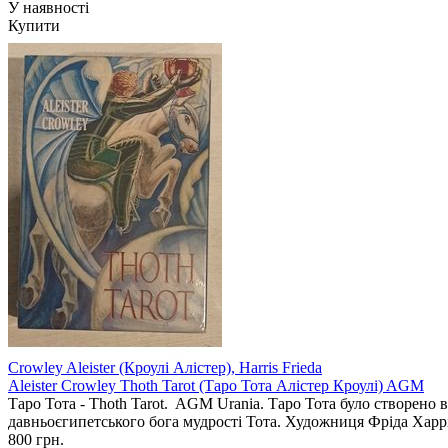
У наявності
Купити
Crowley Aleister (Кроулі Алістер), Harris Frieda
Aleister Crowley Thoth Tarot (Таро Тота Алістер Кроулі) AGM
Таро Тота - Thoth Tarot. AGM Urania. Таро Тота було створено 
давньоєгипетського бога мудрості Тота. Художниця Фріда Харрі
800 грн.