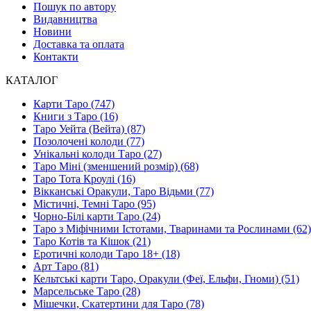
Пошук по автору
Видавництва
Новини
Доставка та оплата
Контакти
КАТАЛОГ
Карти Таро (747)
Книги з Таро (16)
Таро Уейта (Вейта) (87)
Позолочені колоди (77)
Унікальні колоди Таро (27)
Таро Міні (зменшений розмір) (68)
Таро Тота Кроулі (16)
Вікканські Оракули, Таро Відьми (77)
Містичні, Темні Таро (95)
Чорно-Білі карти Таро (24)
Таро з Міфічними Істотами, Тваринами та Рослинами (62)
Таро Котів та Кішок (21)
Еротичні колоди Таро 18+ (18)
Арт Таро (81)
Кельтські карти Таро, Оракули (Феї, Ельфи, Гноми) (51)
Марсельське Таро (28)
Мішечки, Скатертини для Таро (78)