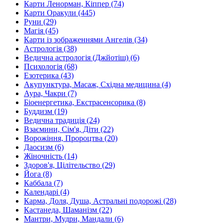
Карти Ленорман, Кіппер (74)
Карти Оракули (445)
Руни (29)
Магія (45)
Карти із зображеннями Ангелів (34)
Астрологія (38)
Ведична астрологія (Джйотіш) (6)
Психологія (68)
Езотерика (43)
Акупунктура, Масаж, Східна медицина (4)
Аура, Чакри (7)
Біоенергетика, Екстрасенсорика (8)
Буддизм (19)
Ведична традиція (24)
Взаємини, Сім'я, Діти (22)
Ворожіння, Пророцтва (20)
Даосизм (6)
Жіночність (14)
Здоров'я, Цілітельство (29)
Йога (8)
Каббала (7)
Календарі (4)
Карма, Доля, Душа, Астральні подорожі (28)
Кастанеда, Шаманізм (22)
Мантри, Мудри, Мандали (6)