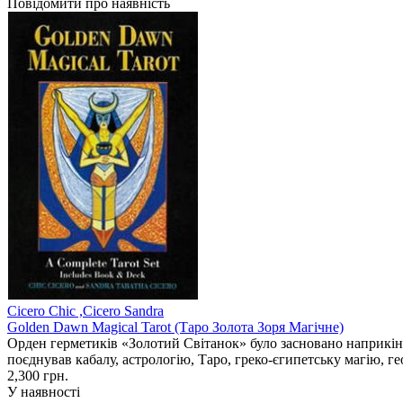
Повідомити про наявність
Cicero Chic ,Cicero Sandra
Golden Dawn Magical Tarot (Таро Золота Зоря Магічне)
Орден герметиків «Золотий Світанок» було засновано наприкінц
поєднував кабалу, астрологію, Таро, греко-єгипетську магію, ге
2,300 грн.
У наявності