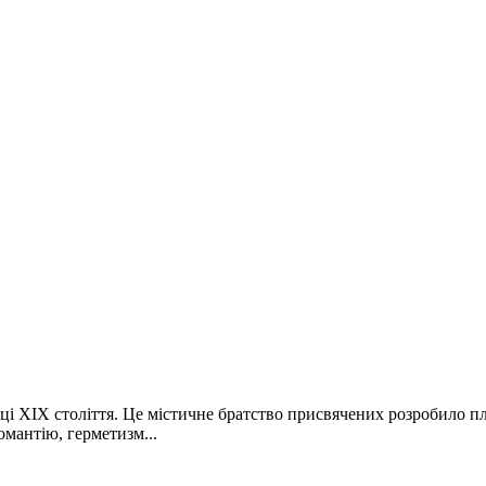
і ХІХ століття. Це містичне братство присвячених розробило пла
омантію, герметизм...