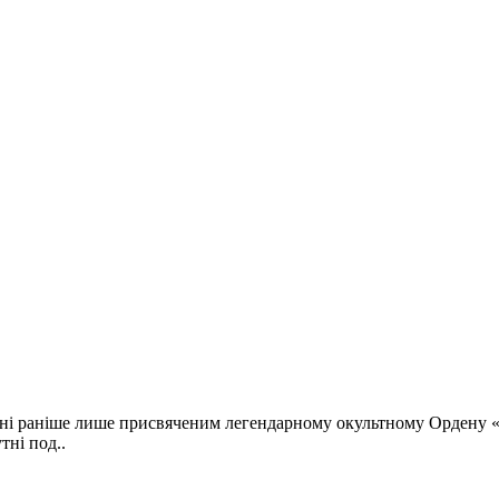
ні раніше лише присвяченим легендарному окультному Ордену «Зол
тні под..