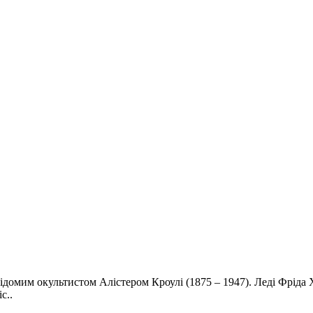
відомим окультистом Алістером Кроулі (1875 – 1947). Леді Фріда 
с..