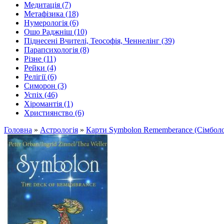
Медитація (7)
Метафізика (18)
Нумерологія (6)
Ошо Раджніш (10)
Піднесені Вчителі, Теософія, Ченнелінг (39)
Парапсихологія (8)
Різне (11)
Рейки (4)
Релігії (6)
Симорон (3)
Успіх (46)
Хіромантія (1)
Християнство (6)
Головна
»
Астрологія
»
Карти Symbolon Rememberance (Сімбол