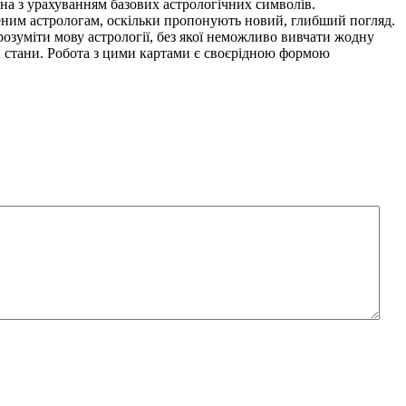
ена з урахуванням базових астрологічних символів.
дченим астрологам, оскільки пропонують новий, глибший погляд.
 розуміти мову астрології, без якої неможливо вивчати жодну
 чи стани. Робота з цими картами є своєрідною формою