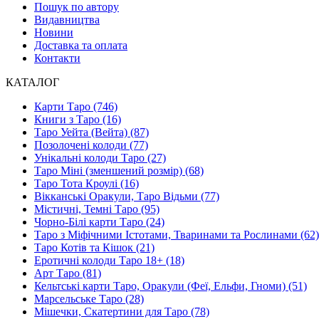
Пошук по автору
Видавництва
Новини
Доставка та оплата
Контакти
КАТАЛОГ
Карти Таро (746)
Книги з Таро (16)
Таро Уейта (Вейта) (87)
Позолочені колоди (77)
Унікальні колоди Таро (27)
Таро Міні (зменшений розмір) (68)
Таро Тота Кроулі (16)
Вікканські Оракули, Таро Відьми (77)
Містичні, Темні Таро (95)
Чорно-Білі карти Таро (24)
Таро з Міфічними Істотами, Тваринами та Рослинами (62)
Таро Котів та Кішок (21)
Еротичні колоди Таро 18+ (18)
Арт Таро (81)
Кельтські карти Таро, Оракули (Феї, Ельфи, Гноми) (51)
Марсельське Таро (28)
Мішечки, Скатертини для Таро (78)