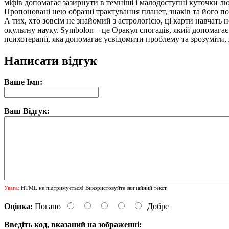
міфів допомагає зазирнути в темніші і малодоступні куточки л
Пропоновані нею образні трактування планет, знаків та його по
А тих, хто зовсім не знайомий з астрологією, ці карти навчать 
окультну науку. Symbolon – це Оракул спогадів, який допомагає
психотерапії, яка допомагає усвідомити проблему та зрозуміти,
Написати відгук
Ваше Імя:
Ваш Відгук:
Увага:
HTML не підтримується! Використовуйте звичайний текст.
Оцінка:
Погано
Добре
Введіть код, вказаний на зображенні: