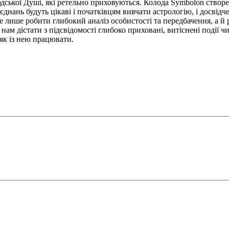
юдської Душі, які ретельно приховуються. Колода Symbolon створ
єднань будуть цікаві і початківцям вивчати астрологію, і досві
не лише робити глибокий аналіз особистості та передбачення, а й
 нам дістати з підсвідомості глибоко приховані, витіснені події
 як із нею працювати.