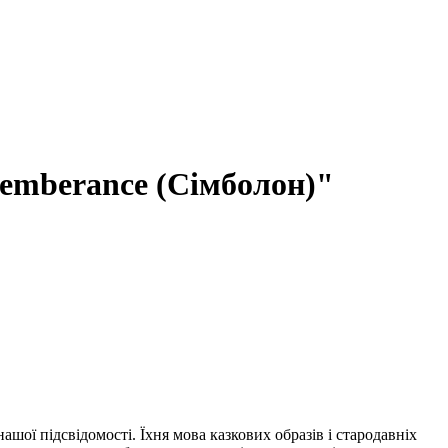
memberance (Сімболон)"
шої підсвідомості. Їхня мова казкових образів і стародавніх