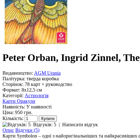
Peter Orban, Ingrid Zinnel, 
Видавництво:
AGM Urania
Палітурка:
тверда коробка
Сторінок:
78 карт + руководство
Формат:
8х12,5 см
Категорії:
Астрологія
Карти Оракули
Наявність:
У наявності
Ціна: 950 грн.
Кількість:
Відгуків: 5
|
Написати відгук
Опис
Відгуки (5)
Карти Symbolon – одні з найоригінальніших та найкрасивіших су