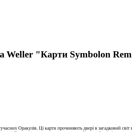
Thea Weller "Карти Symbolon Re
часних Оракулів. Ці карти прочиняють двері в загадковий світ на