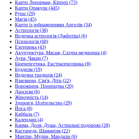
Карти Ленорман, Кіппер (73)
Карти Оракули (445)
Руни (29)
Магія (45)
Карти із зображеннями Ангелів (34)
Астрологія (38)
Ведична астрологія (Джйотіш) (6)
Психологія (68)
Езотерика (43)
Акупунктура, Масаж, Східна медицина (4)
Аура, Чакри (7)
Біоенергетика, Екстрасенсорика (8)
Буддизм (19)
Ведична традиція (24)
Взаємини, Сім'я, Діти (22)
Ворожіння, Пророцтва (20)
Даосизм (6)
Жіночність (14)
Здоров'я, Цілітельство (29)
Йога (8)
Каббала (7)
Календарі (4)
Карма, Доля, Душа, Астральні подорожі (28)
Кастанеда, Шаманізм (22)
Мантри, Мудри, Мандали (6)