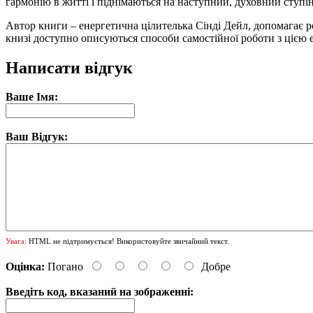
гармонію в житті і піднімаються на наступний, духовний ступі
Автор книги – енергетична цілителька Сінді Дейл, допомагає р
книзі доступно описуються способи самостійної роботи з цією е
Написати відгук
Ваше Імя:
Ваш Відгук:
Увага:
HTML не підтримується! Використовуйте звичайний текст.
Оцінка:
Погано
Добре
Введіть код, вказаний на зображенні: