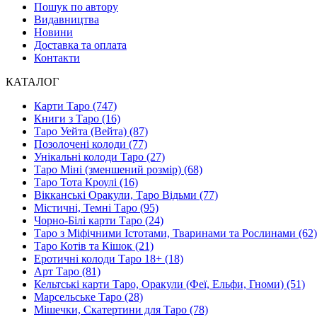
Пошук по автору
Видавництва
Новини
Доставка та оплата
Контакти
КАТАЛОГ
Карти Таро (747)
Книги з Таро (16)
Таро Уейта (Вейта) (87)
Позолочені колоди (77)
Унікальні колоди Таро (27)
Таро Міні (зменшений розмір) (68)
Таро Тота Кроулі (16)
Вікканські Оракули, Таро Відьми (77)
Містичні, Темні Таро (95)
Чорно-Білі карти Таро (24)
Таро з Міфічними Істотами, Тваринами та Рослинами (62)
Таро Котів та Кішок (21)
Еротичні колоди Таро 18+ (18)
Арт Таро (81)
Кельтські карти Таро, Оракули (Феї, Ельфи, Гноми) (51)
Марсельське Таро (28)
Мішечки, Скатертини для Таро (78)