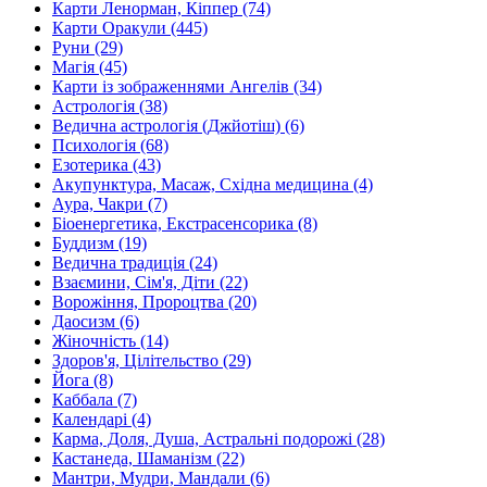
Карти Ленорман, Кіппер (74)
Карти Оракули (445)
Руни (29)
Магія (45)
Карти із зображеннями Ангелів (34)
Астрологія (38)
Ведична астрологія (Джйотіш) (6)
Психологія (68)
Езотерика (43)
Акупунктура, Масаж, Східна медицина (4)
Аура, Чакри (7)
Біоенергетика, Екстрасенсорика (8)
Буддизм (19)
Ведична традиція (24)
Взаємини, Сім'я, Діти (22)
Ворожіння, Пророцтва (20)
Даосизм (6)
Жіночність (14)
Здоров'я, Цілітельство (29)
Йога (8)
Каббала (7)
Календарі (4)
Карма, Доля, Душа, Астральні подорожі (28)
Кастанеда, Шаманізм (22)
Мантри, Мудри, Мандали (6)