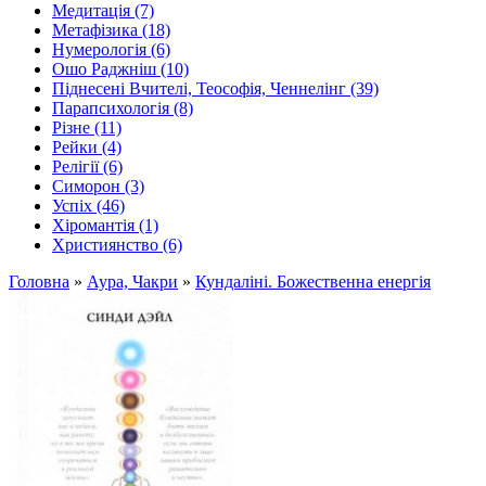
Медитація (7)
Метафізика (18)
Нумерологія (6)
Ошо Раджніш (10)
Піднесені Вчителі, Теософія, Ченнелінг (39)
Парапсихологія (8)
Різне (11)
Рейки (4)
Релігії (6)
Симорон (3)
Успіх (46)
Хіромантія (1)
Християнство (6)
Головна
»
Аура, Чакри
»
Кундаліні. Божественна енергія