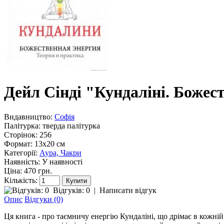
Дейл Сінді "Кундаліні. Божес
Видавництво:
Софія
Палітурка:
тверда палітурка
Сторінок:
256
Формат:
13х20 см
Категорії:
Аура, Чакри
Наявність:
У наявності
Ціна: 470 грн.
Кількість:
Відгуків: 0
|
Написати відгук
Опис
Відгуки (0)
Ця книга - про таємничу енергію Кундаліні, що дрімає в кожній