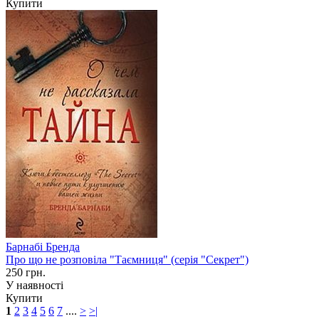
Купити
Барнабі Бренда
Про що не розповіла "Таємниця" (серія "Секрет")
250 грн.
У наявності
Купити
1
2
3
4
5
6
7
....
>
>|