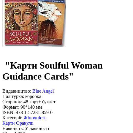
"Карти Soulful Woman
Guidance Cards"
Видавництво:
Blue Angel
Палітурка:
коробка
Сторінок:
48 карт+ буклет
Формат:
90*140 мм
ISBN:
978-1-57281-859-0
Категорії:
Жіночність
Карти Оракули
Наявність:
У наявності