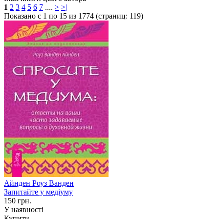
1
2
3
4
5
6
7
....
>
>|
Показано с 1 по 15 из 1774 (страниц: 119)
Айнден Роуз Ванден
Запитайте у медіуму
150 грн.
У наявності
Купити