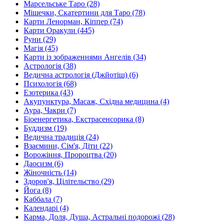
Марсельське Таро (28)
Мішечки, Скатертини для Таро (78)
Карти Ленорман, Кіппер (74)
Карти Оракули (445)
Руни (29)
Магія (45)
Карти із зображеннями Ангелів (34)
Астрологія (38)
Ведична астрологія (Джйотіш) (6)
Психологія (68)
Езотерика (43)
Акупунктура, Масаж, Східна медицина (4)
Аура, Чакри (7)
Біоенергетика, Екстрасенсорика (8)
Буддизм (19)
Ведична традиція (24)
Взаємини, Сім'я, Діти (22)
Ворожіння, Пророцтва (20)
Даосизм (6)
Жіночність (14)
Здоров'я, Цілітельство (29)
Йога (8)
Каббала (7)
Календарі (4)
Карма, Доля, Душа, Астральні подорожі (28)