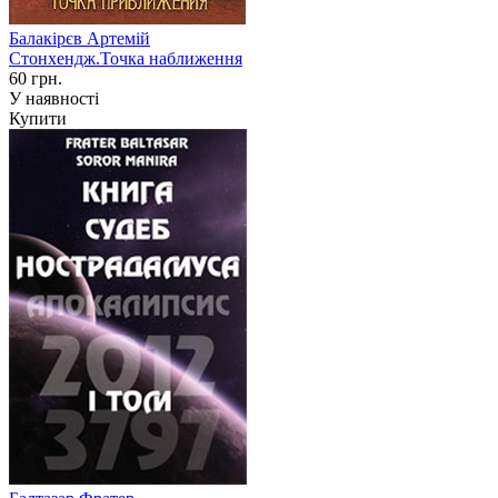
Балакірєв Артемій
Стонхендж.Точка наближення
60 грн.
У наявності
Купити