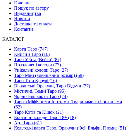
Головна
Пошук по автору
Видавництва
Новини
Доставка та оплата
Контакти
КАТАЛОГ
Карти Таро (747)
Книги з Таро (16)
Таро Уейта (Вейта) (87)
Позолочені колоди (77)
Унікальні колоди Таро (27)
Таро Міні (зменшений розмір) (68)
Таро Тота Кроулі (16)
Вікканські Оракули, Таро Відьми (77)
Містичні, Темні Таро (95)
Чорно-Білі карти Таро (24)
Таро з Міфічними Істотами, Тваринами та Рослинами
(62)
Таро Котів та Кішок (21)
Еротичні колоди Таро 18+ (18)
Арт Таро (81)
Кельтські карти Таро, Оракули (Феї, Ельфи, Гноми) (51)