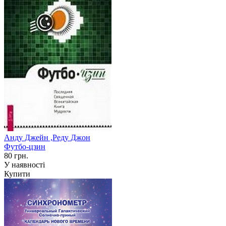
Анду Джейн ,Реду Джон
Футбо-цзин
80 грн.
У наявності
Купити