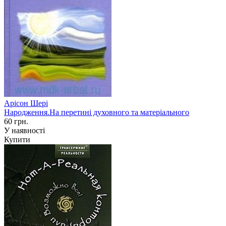
Арісон Шері
Народження.На перетині духовного та матеріального
60 грн.
У наявності
Купити