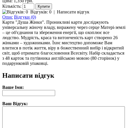
Ціна: 1,350 грн.
Кількість:
Відгуків: 0
|
Написати відгук
Опис
Відгуки (0)
Карти "Душа Жінки". Проникливі карти досліджують
універсальну жіночу владу, виражену через серце Матері-землі
– це об'єднання та збереження енергії, що охоплює все
людство. Мудрість, краса та витонченість карт створено 26
жінками – художниками. Їхнє мистецтво допоможе Вам
влитися в потік життя, віру в божественний вибір і відкритий
світ, щоб отримати благословення Всесвіту. Набір складається
з 48 карток та путівника англійською мовою (80 сторінок) у
подарунковій упаковці.
Написати відгук
Ваше Імя:
Ваш Відгук: