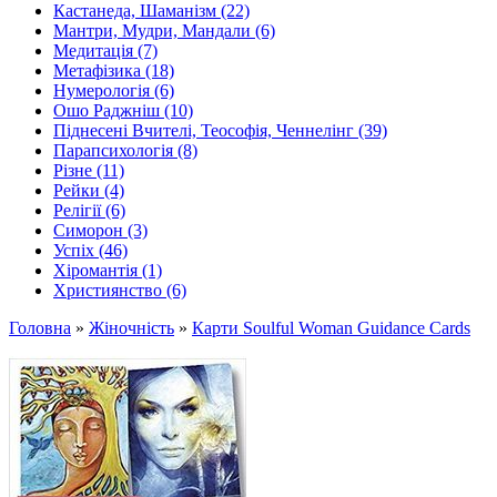
Кастанеда, Шаманізм (22)
Мантри, Мудри, Мандали (6)
Медитація (7)
Метафізика (18)
Нумерологія (6)
Ошо Раджніш (10)
Піднесені Вчителі, Теософія, Ченнелінг (39)
Парапсихологія (8)
Різне (11)
Рейки (4)
Релігії (6)
Симорон (3)
Успіх (46)
Хіромантія (1)
Християнство (6)
Головна
»
Жіночність
»
Карти Soulful Woman Guidance Cards