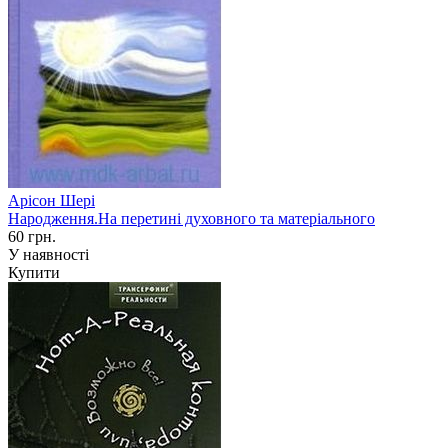
Арісон Шері
Народження.На перетині духовного та матеріального
60 грн.
У наявності
Купити