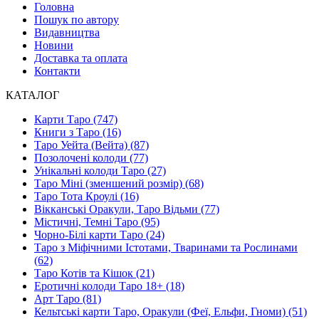
Головна
Пошук по автору
Видавництва
Новини
Доставка та оплата
Контакти
КАТАЛОГ
Карти Таро (747)
Книги з Таро (16)
Таро Уейта (Вейта) (87)
Позолочені колоди (77)
Унікальні колоди Таро (27)
Таро Міні (зменшений розмір) (68)
Таро Тота Кроулі (16)
Вікканські Оракули, Таро Відьми (77)
Містичні, Темні Таро (95)
Чорно-Білі карти Таро (24)
Таро з Міфічними Істотами, Тваринами та Рослинами
(62)
Таро Котів та Кішок (21)
Еротичні колоди Таро 18+ (18)
Арт Таро (81)
Кельтські карти Таро, Оракули (Феї, Ельфи, Гноми) (51)