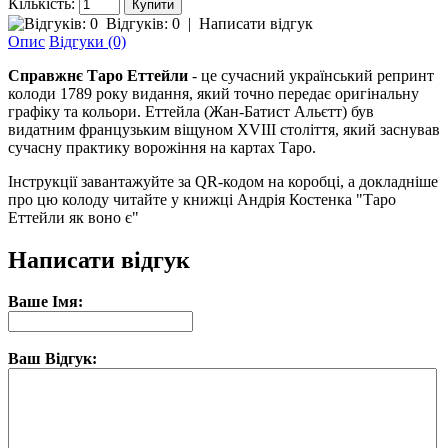
Кількість:
Відгуків: 0
|
Написати відгук
Опис
Відгуки (0)
Справжнє Таро Еттейли
- це сучасний український репринт
колоди 1789 року видання, який точно передає оригінальну
графіку та кольори. Еттейла (Жан-Батист Альєтт) був
видатним французьким віщуном XVIII століття, який заснував
сучасну практику ворожіння на картах Таро.
Інструкції завантажуйте за QR-кодом на коробці, а докладніше
про цю колоду читайте у книжці Андрія Костенка "Таро
Еттейли як воно є"
Написати відгук
Ваше Імя:
Ваш Відгук: