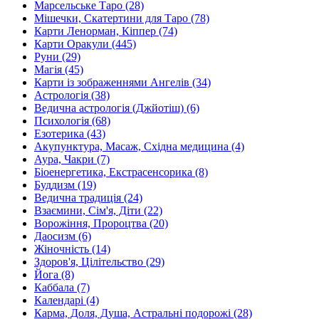
Марсельське Таро (28)
Мішечки, Скатертини для Таро (78)
Карти Ленорман, Кіппер (74)
Карти Оракули (445)
Руни (29)
Магія (45)
Карти із зображеннями Ангелів (34)
Астрологія (38)
Ведична астрологія (Джйотіш) (6)
Психологія (68)
Езотерика (43)
Акупунктура, Масаж, Східна медицина (4)
Аура, Чакри (7)
Біоенергетика, Екстрасенсорика (8)
Буддизм (19)
Ведична традиція (24)
Взаємини, Сім'я, Діти (22)
Ворожіння, Пророцтва (20)
Даосизм (6)
Жіночність (14)
Здоров'я, Цілітельство (29)
Йога (8)
Каббала (7)
Календарі (4)
Карма, Доля, Душа, Астральні подорожі (28)