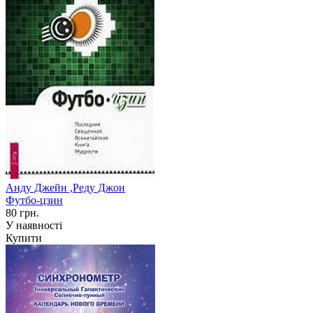
Анду Джейн ,Реду Джон
Футбо-цзин
80 грн.
У наявності
Купити