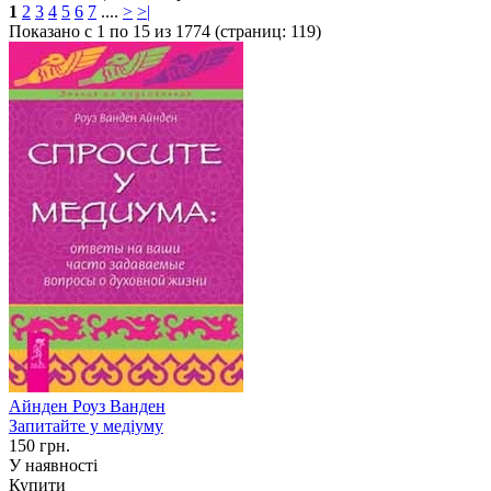
1
2
3
4
5
6
7
....
>
>|
Показано с 1 по 15 из 1774 (страниц: 119)
Айнден Роуз Ванден
Запитайте у медіуму
150 грн.
У наявності
Купити