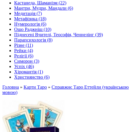
Кастанеда, Шаманізм (22)
Мантри, Мудри, Мандали (6)
Медитація (7)
Метафізика (18)
Нумерологія (6)
Ошо Раджніш (10)
Піднесені Вчителі, Теософія, Ченнелінг (39)
Парапсихологія (8)
Різне (11)
Рейки (4)
Релігії (6)
Симорон (3)
Успіх (46)
Хіромантія (1)
Християнство (6)
Головна
»
Карти Таро
»
Справжнє Таро Еттейли (українською
мовою)