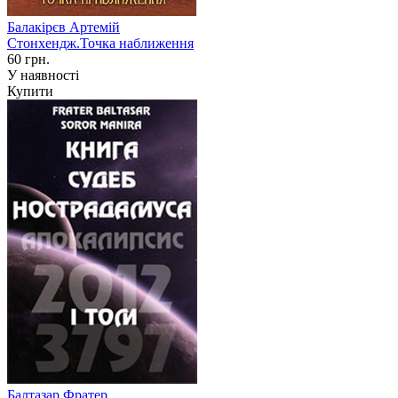
Балакірєв Артемій
Стонхендж.Точка наближення
60 грн.
У наявності
Купити
Балтазар Фратер