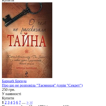
Купити
Барнабі Бренда
Про що не розповіла "Таємниця" (серія "Секрет")
250 грн.
У наявності
Купити
1
2
3
4
5
6
7
....
>
>|