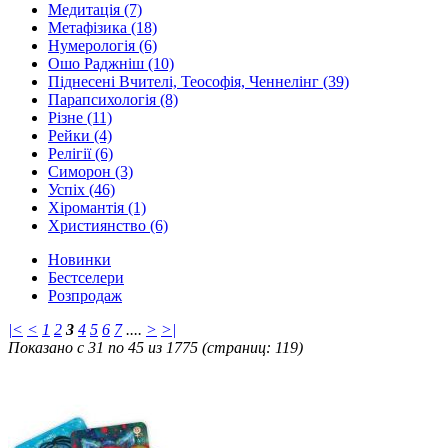
Медитація (7)
Метафізика (18)
Нумерологія (6)
Ошо Раджніш (10)
Піднесені Вчителі, Теософія, Ченнелінг (39)
Парапсихологія (8)
Різне (11)
Рейки (4)
Релігії (6)
Симорон (3)
Успіх (46)
Хіромантія (1)
Християнство (6)
Новинки
Бестселери
Розпродаж
|<
<
1
2
3
4
5
6
7
....
>
>|
Показано с 31 по 45 из 1775 (страниц: 119)