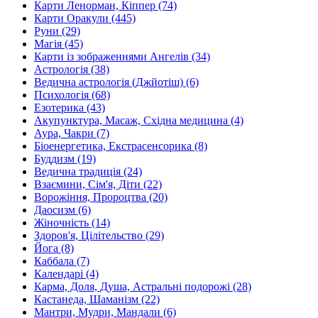
Карти Ленорман, Кіппер (74)
Карти Оракули (445)
Руни (29)
Магія (45)
Карти із зображеннями Ангелів (34)
Астрологія (38)
Ведична астрологія (Джйотіш) (6)
Психологія (68)
Езотерика (43)
Акупунктура, Масаж, Східна медицина (4)
Аура, Чакри (7)
Біоенергетика, Екстрасенсорика (8)
Буддизм (19)
Ведична традиція (24)
Взаємини, Сім'я, Діти (22)
Ворожіння, Пророцтва (20)
Даосизм (6)
Жіночність (14)
Здоров'я, Цілітельство (29)
Йога (8)
Каббала (7)
Календарі (4)
Карма, Доля, Душа, Астральні подорожі (28)
Кастанеда, Шаманізм (22)
Мантри, Мудри, Мандали (6)