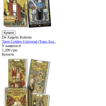
De Angelis Roberto
Tarot Golden Universal (Таро Зол..
У наявності
1,200 грн.
Купити