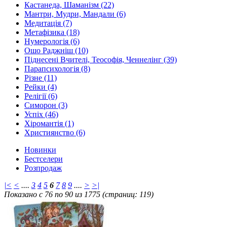
Кастанеда, Шаманізм (22)
Мантри, Мудри, Мандали (6)
Медитація (7)
Метафізика (18)
Нумерологія (6)
Ошо Раджніш (10)
Піднесені Вчителі, Теософія, Ченнелінг (39)
Парапсихологія (8)
Різне (11)
Рейки (4)
Релігії (6)
Симорон (3)
Успіх (46)
Хіромантія (1)
Християнство (6)
Новинки
Бестселери
Розпродаж
|<
<
....
3
4
5
6
7
8
9
....
>
>|
Показано с 76 по 90 из 1775 (страниц: 119)