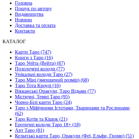
Головна
Пошук по автору
Видавництва
Новини
Доставка та оплата
Контакти
КАТАЛОГ
Карти Таро (747)
Книги з Таро (16)
Таро Уейта (Вейта) (87)
Позолочені колоди (77)
Унікальні колоди Таро (27)
Таро Міні (зменшений розмір) (68)
Таро Тота Кроулі (16)
Вікканські Оракули, Таро Відьми (77)
Містичні, Темні Таро (95)
Чорно-Білі карти Таро (24)
Таро з Міфічними Істотами, Тваринами та Рослинами
(62)
Таро Котів та Кішок (21)
Еротичні колоди Таро 18+ (18)
Арт Таро (81)
Кельтські карти Таро, Оракули (Феї, Ельфи, Гноми) (51)