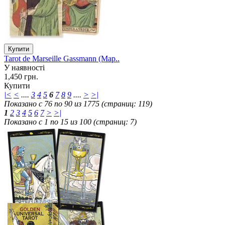
Tarot de Marseille Gassmann (Мар..
У наявності
1,450 грн.
Купити
|<
<
....
3
4
5
6
7
8
9
....
>
>|
Показано с 76 по 90 из 1775 (страниц: 119)
1
2
3
4
5
6
7
>
>|
Показано с 1 по 15 из 100 (страниц: 7)