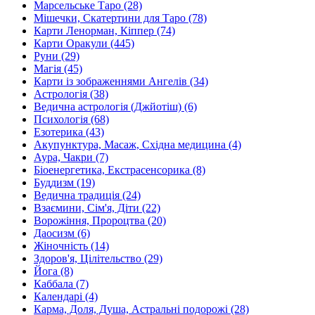
Марсельське Таро (28)
Мішечки, Скатертини для Таро (78)
Карти Ленорман, Кіппер (74)
Карти Оракули (445)
Руни (29)
Магія (45)
Карти із зображеннями Ангелів (34)
Астрологія (38)
Ведична астрологія (Джйотіш) (6)
Психологія (68)
Езотерика (43)
Акупунктура, Масаж, Східна медицина (4)
Аура, Чакри (7)
Біоенергетика, Екстрасенсорика (8)
Буддизм (19)
Ведична традиція (24)
Взаємини, Сім'я, Діти (22)
Ворожіння, Пророцтва (20)
Даосизм (6)
Жіночність (14)
Здоров'я, Цілітельство (29)
Йога (8)
Каббала (7)
Календарі (4)
Карма, Доля, Душа, Астральні подорожі (28)