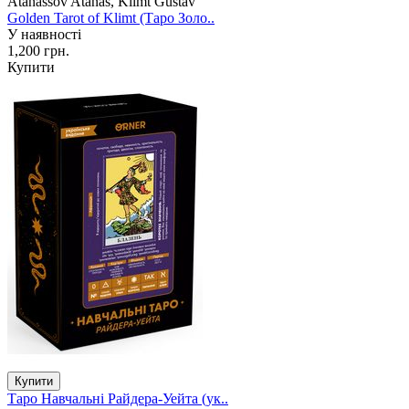
Atanassov Atanas, Klimt Gustav
Golden Tarot of Klimt (Таро Золо..
У наявності
1,200 грн.
Купити
Таро Навчальні Райдера-Уейта (ук..